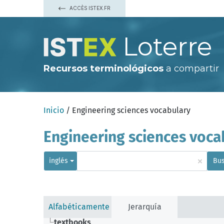
ACCÈS ISTEX.FR
Loterre
Recursos terminológicos
a compartir
Inicio
/ Engineering sciences vocabulary
Engineering sciences voca
×
inglés
Bus
Alfabéticamente
Jerarquía
textbooks