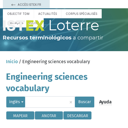
ACCÈS ISTEX.FR
OBJECTIF TDM
ACTUALITÉS
CORPUS SPÉCIALISÉS
Loterre
FRANÇAIS
ENGLISH
Recursos terminológicos
a compartir
Inicio
/ Engineering sciences vocabulary
Engineering sciences
vocabulary
×
Ayuda
inglés
Buscar
MAPEAR
ANOTAR
DESCARGAR