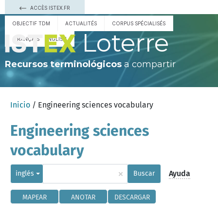
ACCÈS ISTEX.FR
OBJECTIF TDM
ACTUALITÉS
CORPUS SPÉCIALISÉS
Loterre
FRANÇAIS
ENGLISH
Recursos terminológicos
a compartir
Inicio
/ Engineering sciences vocabulary
Engineering sciences
vocabulary
×
Ayuda
inglés
Buscar
MAPEAR
ANOTAR
DESCARGAR