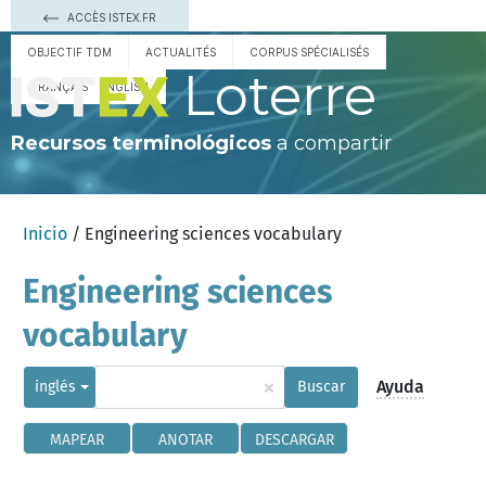
ACCÈS ISTEX.FR
OBJECTIF TDM
ACTUALITÉS
CORPUS SPÉCIALISÉS
Loterre
FRANÇAIS
ENGLISH
Recursos terminológicos
a compartir
Inicio
/ Engineering sciences vocabulary
Engineering sciences
vocabulary
×
Ayuda
inglés
Buscar
MAPEAR
ANOTAR
DESCARGAR