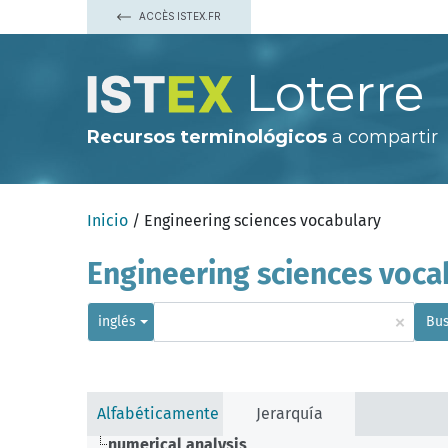
ACCÈS ISTEX.FR
Loterre
Recursos terminológicos
a compartir
Inicio
/ Engineering sciences vocabulary
Engineering sciences voca
×
inglés
Bus
Alfabéticamente
Jerarquía
numerical analysis