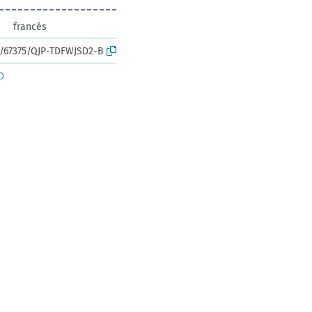
francés
rk:/67375/QJP-TDFWJSD2-B
D