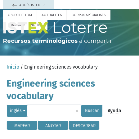
ACCÈS ISTEX.FR
OBJECTIF TDM
ACTUALITÉS
CORPUS SPÉCIALISÉS
Loterre
FRANÇAIS
ENGLISH
Recursos terminológicos
a compartir
Inicio
/ Engineering sciences vocabulary
Engineering sciences
vocabulary
×
Ayuda
inglés
Buscar
MAPEAR
ANOTAR
DESCARGAR