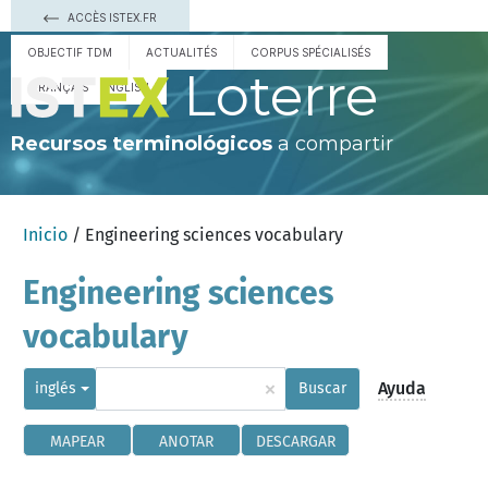
ACCÈS ISTEX.FR
OBJECTIF TDM
ACTUALITÉS
CORPUS SPÉCIALISÉS
Loterre
FRANÇAIS
ENGLISH
Recursos terminológicos
a compartir
Inicio
/ Engineering sciences vocabulary
Engineering sciences
vocabulary
×
Ayuda
inglés
Buscar
MAPEAR
ANOTAR
DESCARGAR