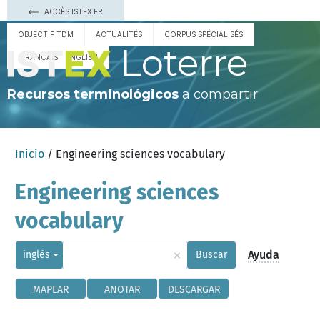
ACCÈS ISTEX.FR
OBJECTIF TDM
ACTUALITÉS
CORPUS SPÉCIALISÉS
Loterre
FRANÇAIS
ENGLISH
Recursos terminológicos
a compartir
Inicio
/ Engineering sciences vocabulary
Engineering sciences
vocabulary
×
Ayuda
inglés
Buscar
MAPEAR
ANOTAR
DESCARGAR