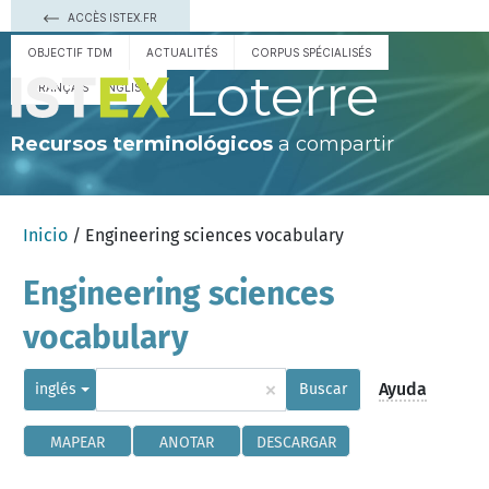
ACCÈS ISTEX.FR
OBJECTIF TDM
ACTUALITÉS
CORPUS SPÉCIALISÉS
Loterre
FRANÇAIS
ENGLISH
Recursos terminológicos
a compartir
Inicio
/ Engineering sciences vocabulary
Engineering sciences
vocabulary
×
Ayuda
inglés
Buscar
MAPEAR
ANOTAR
DESCARGAR