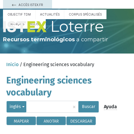
ACCÈS ISTEX.FR
OBJECTIF TDM
ACTUALITÉS
CORPUS SPÉCIALISÉS
Loterre
FRANÇAIS
ENGLISH
Recursos terminológicos
a compartir
Inicio
/ Engineering sciences vocabulary
Engineering sciences
vocabulary
×
Ayuda
inglés
Buscar
MAPEAR
ANOTAR
DESCARGAR