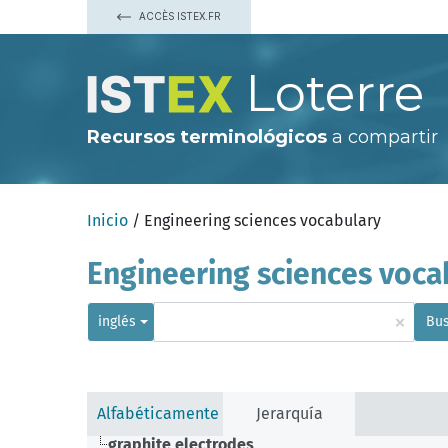
ACCÈS ISTEX.FR
Loterre
Recursos terminológicos
a compartir
Inicio
/ Engineering sciences vocabulary
Engineering sciences voca
×
inglés
Bus
Alfabéticamente
Jerarquía
graphite electrodes