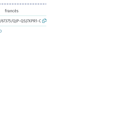
francés
k:/67375/QJP-QSJ7XPR1-C
D