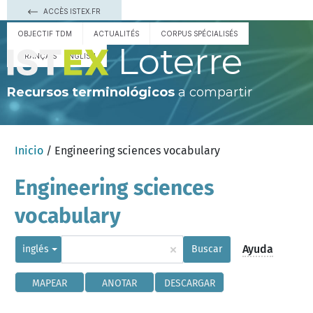
ACCÈS ISTEX.FR
OBJECTIF TDM
ACTUALITÉS
CORPUS SPÉCIALISÉS
Loterre
FRANÇAIS
ENGLISH
Recursos terminológicos
a compartir
Inicio
/ Engineering sciences vocabulary
Engineering sciences
vocabulary
×
Ayuda
inglés
Buscar
MAPEAR
ANOTAR
DESCARGAR