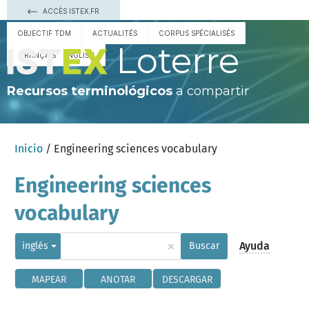
ACCÈS ISTEX.FR
OBJECTIF TDM
ACTUALITÉS
CORPUS SPÉCIALISÉS
Loterre
FRANÇAIS
ENGLISH
Recursos terminológicos
a compartir
Inicio
/ Engineering sciences vocabulary
Engineering sciences
vocabulary
×
Ayuda
inglés
Buscar
MAPEAR
ANOTAR
DESCARGAR