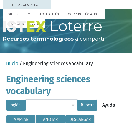
ACCÈS ISTEX.FR
OBJECTIF TDM
ACTUALITÉS
CORPUS SPÉCIALISÉS
Loterre
FRANÇAIS
ENGLISH
Recursos terminológicos
a compartir
Inicio
/ Engineering sciences vocabulary
Engineering sciences
vocabulary
×
Ayuda
inglés
Buscar
MAPEAR
ANOTAR
DESCARGAR