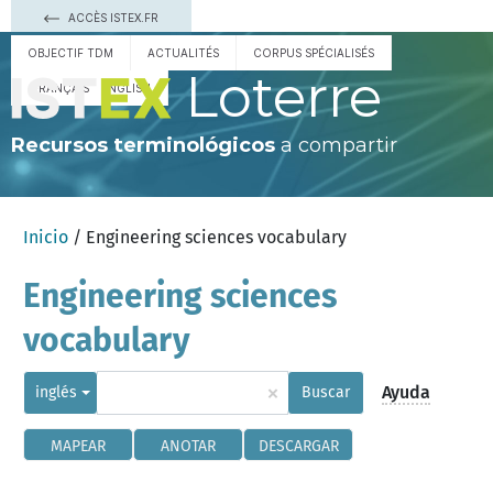
ACCÈS ISTEX.FR
OBJECTIF TDM
ACTUALITÉS
CORPUS SPÉCIALISÉS
Loterre
FRANÇAIS
ENGLISH
Recursos terminológicos
a compartir
Inicio
/ Engineering sciences vocabulary
Engineering sciences
vocabulary
×
Ayuda
inglés
Buscar
MAPEAR
ANOTAR
DESCARGAR