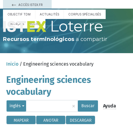
ACCÈS ISTEX.FR
OBJECTIF TDM
ACTUALITÉS
CORPUS SPÉCIALISÉS
Loterre
FRANÇAIS
ENGLISH
Recursos terminológicos
a compartir
Inicio
/ Engineering sciences vocabulary
Engineering sciences
vocabulary
×
Ayuda
inglés
Buscar
MAPEAR
ANOTAR
DESCARGAR