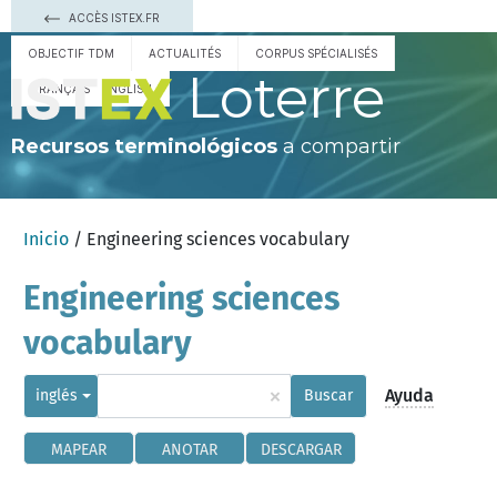
ACCÈS ISTEX.FR
OBJECTIF TDM
ACTUALITÉS
CORPUS SPÉCIALISÉS
Loterre
FRANÇAIS
ENGLISH
Recursos terminológicos
a compartir
Inicio
/ Engineering sciences vocabulary
Engineering sciences
vocabulary
×
Ayuda
inglés
Buscar
MAPEAR
ANOTAR
DESCARGAR