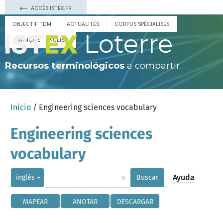
ACCÈS ISTEX.FR
OBJECTIF TDM
ACTUALITÉS
CORPUS SPÉCIALISÉS
Loterre
FRANÇAIS
ENGLISH
Recursos terminológicos
a compartir
Inicio
/ Engineering sciences vocabulary
Engineering sciences
vocabulary
×
Ayuda
inglés
Buscar
MAPEAR
ANOTAR
DESCARGAR