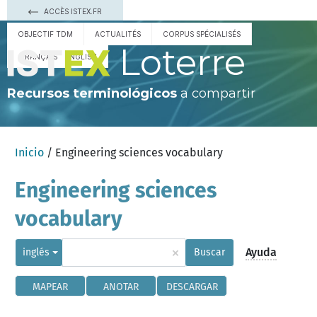
ACCÈS ISTEX.FR
OBJECTIF TDM
ACTUALITÉS
CORPUS SPÉCIALISÉS
Loterre
FRANÇAIS
ENGLISH
Recursos terminológicos
a compartir
Inicio
/ Engineering sciences vocabulary
Engineering sciences
vocabulary
×
Ayuda
inglés
Buscar
MAPEAR
ANOTAR
DESCARGAR