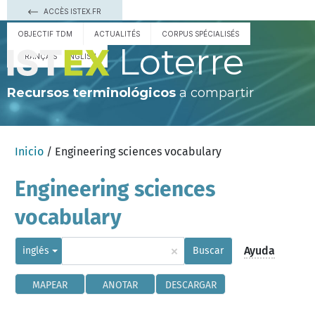
ACCÈS ISTEX.FR
OBJECTIF TDM
ACTUALITÉS
CORPUS SPÉCIALISÉS
Loterre
FRANÇAIS
ENGLISH
Recursos terminológicos
a compartir
Inicio
/ Engineering sciences vocabulary
Engineering sciences
vocabulary
×
Ayuda
inglés
Buscar
MAPEAR
ANOTAR
DESCARGAR