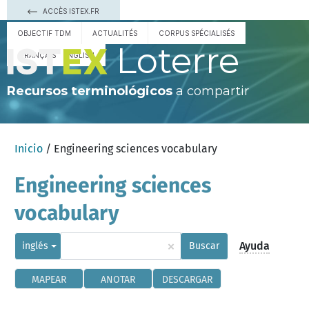
ACCÈS ISTEX.FR
OBJECTIF TDM
ACTUALITÉS
CORPUS SPÉCIALISÉS
Loterre
FRANÇAIS
ENGLISH
Recursos terminológicos
a compartir
Inicio
/ Engineering sciences vocabulary
Engineering sciences
vocabulary
×
Ayuda
inglés
Buscar
MAPEAR
ANOTAR
DESCARGAR