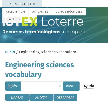
ACCÈS ISTEX.FR
OBJECTIF TDM
ACTUALITÉS
CORPUS SPÉCIALISÉS
Loterre
FRANÇAIS
ENGLISH
Recursos terminológicos
a compartir
Inicio
/ Engineering sciences vocabulary
Engineering sciences
vocabulary
×
Ayuda
inglés
Buscar
MAPEAR
ANOTAR
DESCARGAR