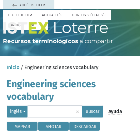
ACCÈS ISTEX.FR
OBJECTIF TDM
ACTUALITÉS
CORPUS SPÉCIALISÉS
Loterre
FRANÇAIS
ENGLISH
Recursos terminológicos
a compartir
Inicio
/ Engineering sciences vocabulary
Engineering sciences
vocabulary
×
Ayuda
inglés
Buscar
MAPEAR
ANOTAR
DESCARGAR