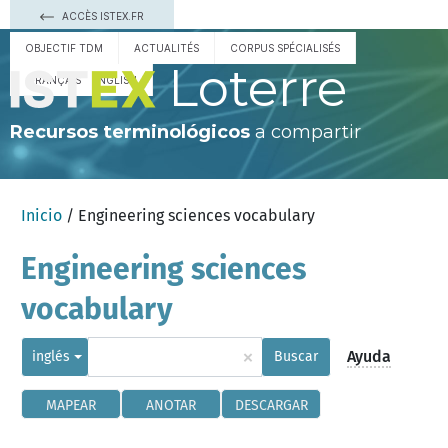
ACCÈS ISTEX.FR
OBJECTIF TDM
ACTUALITÉS
CORPUS SPÉCIALISÉS
Loterre
FRANÇAIS
ENGLISH
Recursos terminológicos
a compartir
Inicio
/ Engineering sciences vocabulary
Engineering sciences
vocabulary
×
Ayuda
inglés
Buscar
MAPEAR
ANOTAR
DESCARGAR