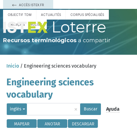
ACCÈS ISTEX.FR
OBJECTIF TDM
ACTUALITÉS
CORPUS SPÉCIALISÉS
Loterre
FRANÇAIS
ENGLISH
Recursos terminológicos
a compartir
Inicio
/ Engineering sciences vocabulary
Engineering sciences
vocabulary
×
Ayuda
inglés
Buscar
MAPEAR
ANOTAR
DESCARGAR