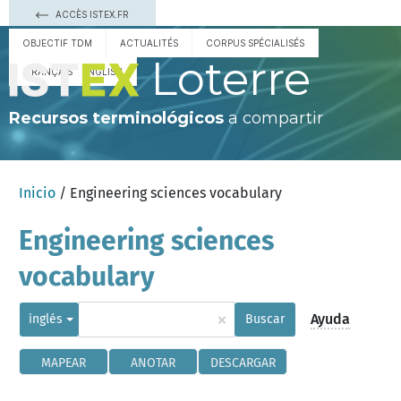
ACCÈS ISTEX.FR
OBJECTIF TDM
ACTUALITÉS
CORPUS SPÉCIALISÉS
Loterre
FRANÇAIS
ENGLISH
Recursos terminológicos
a compartir
Inicio
/ Engineering sciences vocabulary
Engineering sciences
vocabulary
×
Ayuda
inglés
Buscar
MAPEAR
ANOTAR
DESCARGAR