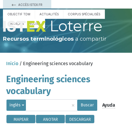
ACCÈS ISTEX.FR
OBJECTIF TDM
ACTUALITÉS
CORPUS SPÉCIALISÉS
Loterre
FRANÇAIS
ENGLISH
Recursos terminológicos
a compartir
Inicio
/ Engineering sciences vocabulary
Engineering sciences
vocabulary
×
Ayuda
inglés
Buscar
MAPEAR
ANOTAR
DESCARGAR