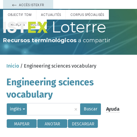
ACCÈS ISTEX.FR
OBJECTIF TDM
ACTUALITÉS
CORPUS SPÉCIALISÉS
Loterre
FRANÇAIS
ENGLISH
Recursos terminológicos
a compartir
Inicio
/ Engineering sciences vocabulary
Engineering sciences
vocabulary
×
Ayuda
inglés
Buscar
MAPEAR
ANOTAR
DESCARGAR