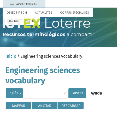
ACCÈS ISTEX.FR
OBJECTIF TDM
ACTUALITÉS
CORPUS SPÉCIALISÉS
Loterre
FRANÇAIS
ENGLISH
Recursos terminológicos
a compartir
Inicio
/ Engineering sciences vocabulary
Engineering sciences
vocabulary
×
Ayuda
inglés
Buscar
MAPEAR
ANOTAR
DESCARGAR