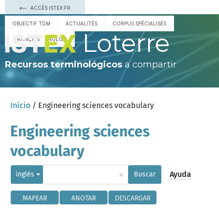
ACCÈS ISTEX.FR
OBJECTIF TDM
ACTUALITÉS
CORPUS SPÉCIALISÉS
Loterre
FRANÇAIS
ENGLISH
Recursos terminológicos
a compartir
Inicio
/ Engineering sciences vocabulary
Engineering sciences
vocabulary
×
Ayuda
inglés
Buscar
MAPEAR
ANOTAR
DESCARGAR