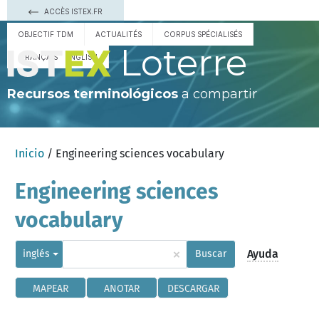
ACCÈS ISTEX.FR
OBJECTIF TDM
ACTUALITÉS
CORPUS SPÉCIALISÉS
Loterre
FRANÇAIS
ENGLISH
Recursos terminológicos
a compartir
Inicio
/ Engineering sciences vocabulary
Engineering sciences
vocabulary
×
Ayuda
inglés
Buscar
MAPEAR
ANOTAR
DESCARGAR