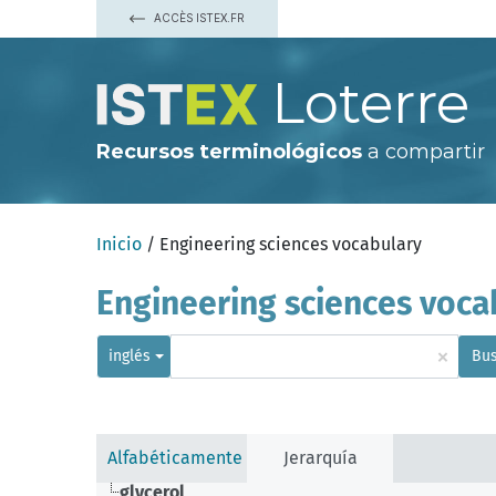
ACCÈS ISTEX.FR
Loterre
Recursos terminológicos
a compartir
Inicio
/ Engineering sciences vocabulary
Engineering sciences voca
×
inglés
Bus
Alfabéticamente
Jerarquía
glycerol