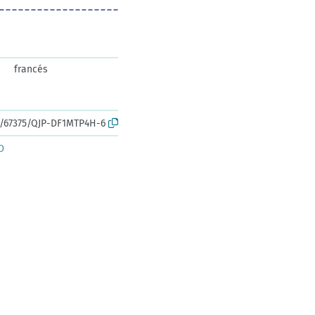
francés
rk:/67375/QJP-DF1MTP4H-6
D