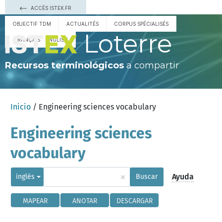
ACCÈS ISTEX.FR
OBJECTIF TDM
ACTUALITÉS
CORPUS SPÉCIALISÉS
Loterre
FRANÇAIS
ENGLISH
Recursos terminológicos
a compartir
Inicio
/ Engineering sciences vocabulary
Engineering sciences
vocabulary
×
Ayuda
inglés
Buscar
MAPEAR
ANOTAR
DESCARGAR