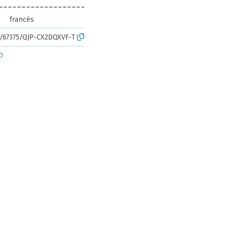
francés
rk:/67375/QJP-CX2DQXVF-T
D