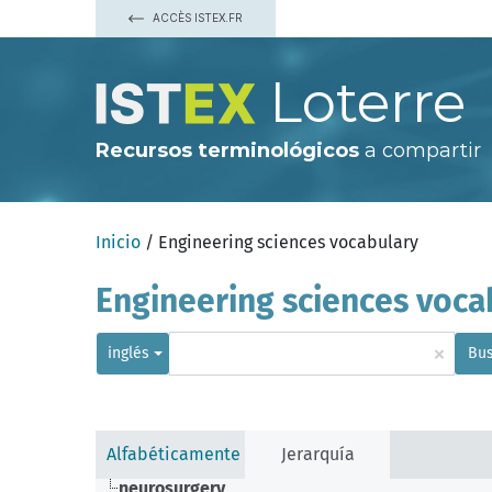
ACCÈS ISTEX.FR
Loterre
Recursos terminológicos
a compartir
Inicio
/ Engineering sciences vocabulary
Engineering sciences voca
×
inglés
Bus
Alfabéticamente
Jerarquía
neurosurgery