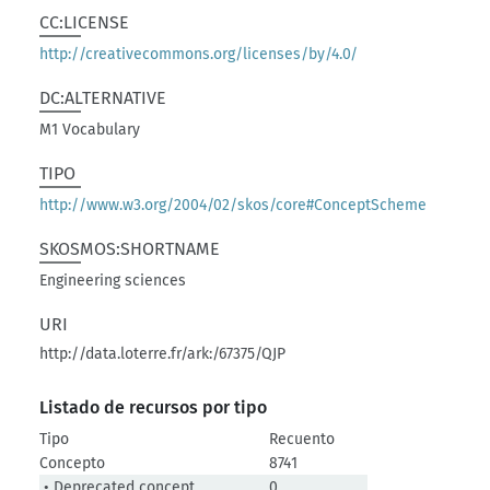
CC:LICENSE
http://creativecommons.org/licenses/by/4.0/
DC:ALTERNATIVE
M1 Vocabulary
TIPO
http://www.w3.org/2004/02/skos/core#ConceptScheme
SKOSMOS:SHORTNAME
Engineering sciences
URI
http://data.loterre.fr/ark:/67375/QJP
Listado de recursos por tipo
Tipo
Recuento
Concepto
8741
• Deprecated concept
0