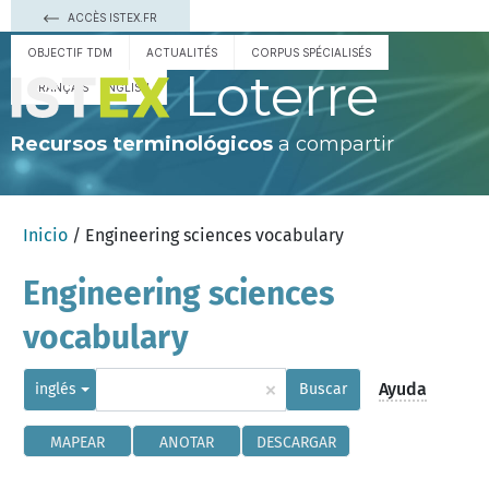
ACCÈS ISTEX.FR
OBJECTIF TDM
ACTUALITÉS
CORPUS SPÉCIALISÉS
Loterre
FRANÇAIS
ENGLISH
Recursos terminológicos
a compartir
Inicio
/ Engineering sciences vocabulary
Engineering sciences
vocabulary
×
Ayuda
inglés
Buscar
MAPEAR
ANOTAR
DESCARGAR