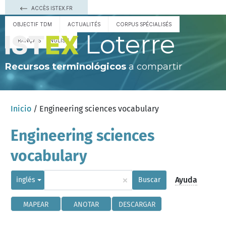
ACCÈS ISTEX.FR
OBJECTIF TDM
ACTUALITÉS
CORPUS SPÉCIALISÉS
Loterre
FRANÇAIS
ENGLISH
Recursos terminológicos
a compartir
Inicio
/ Engineering sciences vocabulary
Engineering sciences
vocabulary
×
Ayuda
inglés
Buscar
MAPEAR
ANOTAR
DESCARGAR