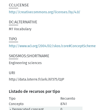
CC:LICENSE
http://creativecommons.org/licenses/by/4.0/
DC:ALTERNATIVE
M1 Vocabulary
TIPO
http://www.w3.org/2004/02/skos/core#ConceptScheme
SKOSMOS:SHORTNAME
Engineering sciences
URI
http://data.loterre.fr/ark:/67375/QJP
Listado de recursos por tipo
Tipo
Recuento
Concepto
8741
• Deprecated concept
0