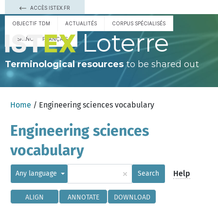
ACCÈS ISTEX.FR
OBJECTIF TDM
ACTUALITÉS
CORPUS SPÉCIALISÉS
Loterre
ESPAÑOL
FRANÇAIS
Terminological resources
to be shared out
Home
/ Engineering sciences vocabulary
Engineering sciences
vocabulary
×
Help
Any language
Search
ALIGN
ANNOTATE
DOWNLOAD