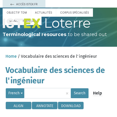
ACCÈS ISTEX.FR
OBJECTIF TDM
ACTUALITÉS
CORPUS SPÉCIALISÉS
Loterre
ESPAÑOL
FRANÇAIS
Terminological resources
to be shared out
Home
/ Vocabulaire des sciences de l'ingénieur
Vocabulaire des sciences de
l'ingénieur
×
Help
French
Search
ALIGN
ANNOTATE
DOWNLOAD