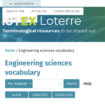
ACCÈS ISTEX.FR
OBJECTIF TDM
ACTUALITÉS
CORPUS SPÉCIALISÉS
Loterre
ESPAÑOL
FRANÇAIS
Terminological resources
to be shared out
Home
/ Engineering sciences vocabulary
Engineering sciences
vocabulary
×
Help
Any language
Search
ALIGN
ANNOTATE
DOWNLOAD