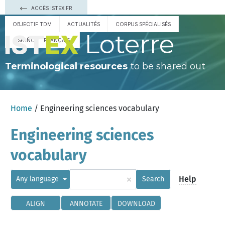
ACCÈS ISTEX.FR
OBJECTIF TDM
ACTUALITÉS
CORPUS SPÉCIALISÉS
Loterre
ESPAÑOL
FRANÇAIS
Terminological resources
to be shared out
Home
/ Engineering sciences vocabulary
Engineering sciences
vocabulary
×
Help
Any language
Search
ALIGN
ANNOTATE
DOWNLOAD