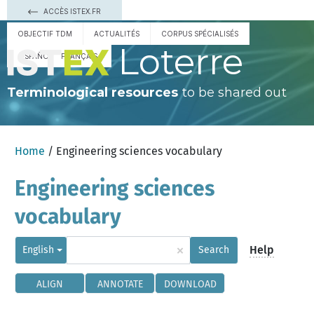
ACCÈS ISTEX.FR
OBJECTIF TDM
ACTUALITÉS
CORPUS SPÉCIALISÉS
Loterre
ESPAÑOL
FRANÇAIS
Terminological resources
to be shared out
Home
/ Engineering sciences vocabulary
Engineering sciences
vocabulary
×
Help
English
Search
ALIGN
ANNOTATE
DOWNLOAD