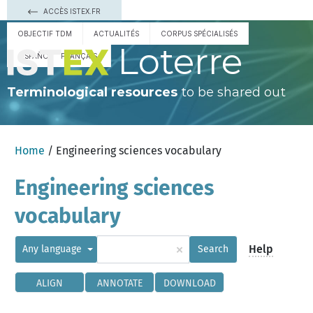
ACCÈS ISTEX.FR
OBJECTIF TDM
ACTUALITÉS
CORPUS SPÉCIALISÉS
Loterre
ESPAÑOL
FRANÇAIS
Terminological resources
to be shared out
Home
/ Engineering sciences vocabulary
Engineering sciences
vocabulary
×
Help
Any language
Search
ALIGN
ANNOTATE
DOWNLOAD