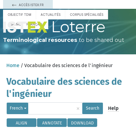
ACCÈS ISTEX.FR
OBJECTIF TDM
ACTUALITÉS
CORPUS SPÉCIALISÉS
Loterre
ESPAÑOL
FRANÇAIS
Terminological resources
to be shared out
Home
/ Vocabulaire des sciences de l'ingénieur
Vocabulaire des sciences de
l'ingénieur
×
Help
French
Search
ALIGN
ANNOTATE
DOWNLOAD