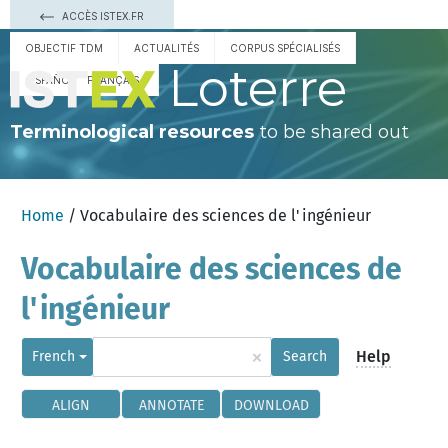
ACCÈS ISTEX.FR
OBJECTIF TDM
ACTUALITÉS
CORPUS SPÉCIALISÉS
Loterre
ESPAÑOL
FRANÇAIS
Terminological resources
to be shared out
Home
/ Vocabulaire des sciences de l'ingénieur
Vocabulaire des sciences de
l'ingénieur
×
Help
French
Search
ALIGN
ANNOTATE
DOWNLOAD