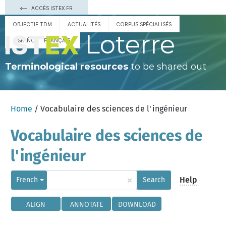
ACCÈS ISTEX.FR
OBJECTIF TDM
ACTUALITÉS
CORPUS SPÉCIALISÉS
Loterre
ESPAÑOL
FRANÇAIS
Terminological resources
to be shared out
Home
/ Vocabulaire des sciences de l'ingénieur
Vocabulaire des sciences de
l'ingénieur
×
Help
French
Search
ALIGN
ANNOTATE
DOWNLOAD