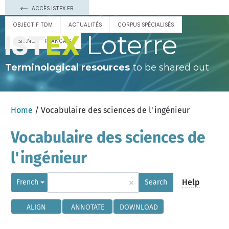
ACCÈS ISTEX.FR
OBJECTIF TDM
ACTUALITÉS
CORPUS SPÉCIALISÉS
Loterre
ESPAÑOL
FRANÇAIS
Terminological resources
to be shared out
Home
/ Vocabulaire des sciences de l'ingénieur
Vocabulaire des sciences de
l'ingénieur
×
Help
French
Search
ALIGN
ANNOTATE
DOWNLOAD