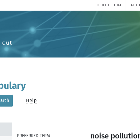
OBJECTIF TDM
ACTU
 out
bulary
Help
arch
noise pollutio
PREFERRED TERM