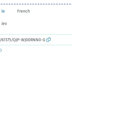
 le
French
 les
rk:/67375/QJP-WJ00RNN0-G
D