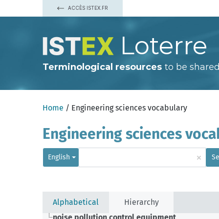
ACCÈS ISTEX.FR
Loterre
Terminological resources
to be shared
Home
/ Engineering sciences vocabulary
Engineering sciences voca
×
English
Se
Alphabetical
Hierarchy
noise pollution control equipment