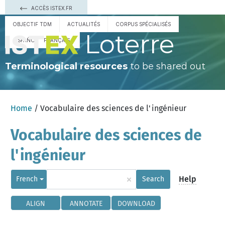
ACCÈS ISTEX.FR
OBJECTIF TDM
ACTUALITÉS
CORPUS SPÉCIALISÉS
Loterre
ESPAÑOL
FRANÇAIS
Terminological resources
to be shared out
Home
/ Vocabulaire des sciences de l'ingénieur
Vocabulaire des sciences de
l'ingénieur
×
Help
French
Search
ALIGN
ANNOTATE
DOWNLOAD