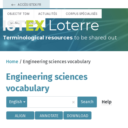
ACCÈS ISTEX.FR
OBJECTIF TDM
ACTUALITÉS
CORPUS SPÉCIALISÉS
Loterre
ESPAÑOL
FRANÇAIS
Terminological resources
to be shared out
Home
/ Engineering sciences vocabulary
Engineering sciences
vocabulary
×
Help
English
Search
ALIGN
ANNOTATE
DOWNLOAD