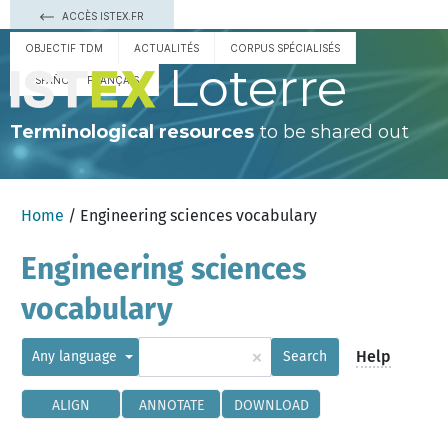
ACCÈS ISTEX.FR
OBJECTIF TDM
ACTUALITÉS
CORPUS SPÉCIALISÉS
Loterre
ESPAÑOL
FRANÇAIS
Terminological resources
to be shared out
Home
/ Engineering sciences vocabulary
Engineering sciences
vocabulary
×
Help
Any language
Search
ALIGN
ANNOTATE
DOWNLOAD